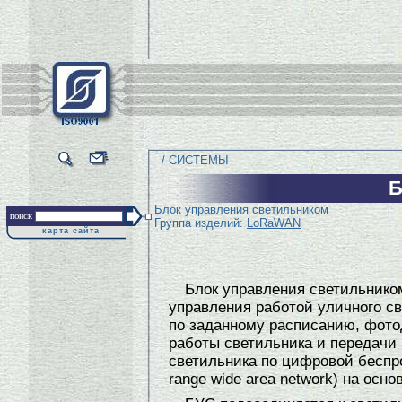
/ СИСТЕМЫ
Б
Блок управления светильником
поиск
Группа изделий:
LoRaWAN
карта сайта
Блок управления светильнико
управления работой уличного с
по заданному расписанию, фотод
работы светильника и передачи
светильника по цифровой беспр
range wide area network) на осн