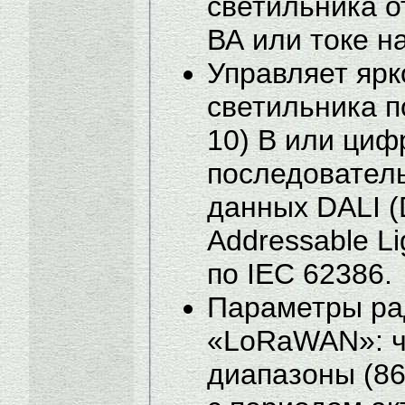
светильника о
ВА или токе на
Управляет яр
светильника п
10) В или ци
последовател
данных DALI (D
Addressable Lig
по IEC 62386.
Параметры ра
«LoRaWAN»: ч
диапазоны (86