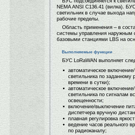
БУС подсоединяется к светил
NEMA ANSI C136.41 (вилка). БУ
светильник в случае выхода нап
рабочие пределы.
Область применения – в сост
системы управления наружным 
базовыми станциями LBS на ос
Выполняемые функции
БУС LoRaWAN выполняет сле
автоматическое включение
светильника по заданному 
времени в сутки);
автоматическое включение
светильника по сигналам вс
освещенности;
включение/выключение пита
диспетчера вручную дистан
плавная регулировка яркост
ведение часов реального в
по радиоканалу;