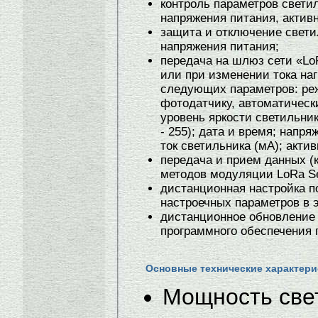
контроль параметров светил
напряжения питания, актив
защита и отключение свети
напряжения питания;
передача на шлюз сети «L
или при изменении тока наг
следующих параметров: ре
фотодатчику, автоматическ
уровень яркости светильник
- 255); дата и время; напря
ток светильника (мА); акти
передача и прием данных (
методов модуляции LoRa S
дистанционная настройка п
настроечных параметров в 
дистанционное обновление
программного обеспечения 
Основные технические характери
Мощность све