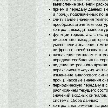
вычисление значений расход
прием и передачу данных вн
и проч.), подключенных по 
считывание значения темпе
преобразователя температу
контроль выхода температур
функции термостата с гист
дискретного выхода опторел
уменьшении значения темпер
цифрового преобразователя
назначение сигналам стату
передачи сообщения на серв
ведение встроенного архива
переключение «сухих контак
изменение аналогового сигн
проч.), часовые значения сч
периодическую передачу в с
расписанием текущего состо
значений входных сигналов,
системы сбора данных;
контроль напряжения встрое