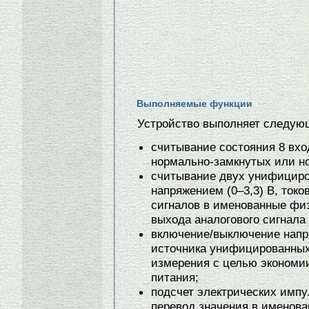
Выполняемые функции
Устройство выполняет следую
считывание состояния 8 вхо
нормально-замкнутых или н
считывание двух унифициро
напряжением (0–3,3) В, токо
сигналов в именованные физ
выхода аналогового сигнала
включение/выключение напр
источника унифицированных
измерения с целью экономии
питания;
подсчет электрических импу
перевод значения в именов