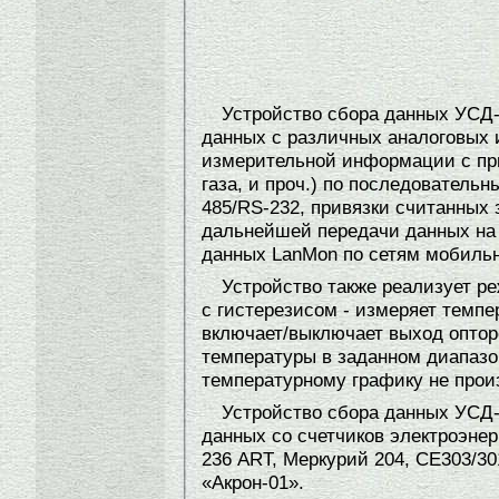
Устройство сбора данных УСД
данных с различных аналоговых 
измерительной информации с при
газа, и проч.) по последовател
485/RS-232, привязки считанных 
дальнейшей передачи данных на
данных LanMon по сетям мобильн
Устройство также реализует р
с гистерезисом - измеряет темпе
включает/выключает выход оптор
температуры в заданном диапазо
температурному графику не прои
Устройство сбора данных УСД
данных со счетчиков электроэне
236 ART, Меркурий 204, СЕ303/30
«Акрон-01».