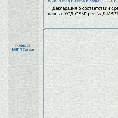
ЕАЭС N RU Д-RU.РА09.В.35550/24 от 11.10.
Декларация о соответствии сре
данных УСД-GSM" рег. № Д-ИВРТ-1
© 2003-26
МНПП Сатурн