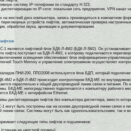
ов лифта;
ативную систему IP-телефонии по стандарту Н.323;
диспетчеризации по IP-сети: локальная сеть предприятия, VPN канал ч
ых на жесткий диск компьютера, запись производиться в компактном фор
 переговорных устройств лифтов, автоматическая проверка настроечны
и, обработки звука, архивации и документирования.
лифтов
С-1 является лифтовой блок БДК-Л-4М2 (БДК-Л-3М2). Он устанавливае
ти лифта поступают на БДК-Л-4М2, к которому подключаются переговор
 включением освещения обеспечивает блок информационно-управляющий
ключей Touch Memory и управление электрозамком осуществляет контро
валидов ПНИ-200, ППО2008 используется блок БДП, который подключае
К-4М2 и БДК-Л-4М2 происходит контроллером БКД-МЕ по внутридомово
аются параллельно к общей двухпроводной линии связи и питания. По н
емы. БКД-МЕ непосредственно подключается к компьютеру рабочего ме
уется БКД-МЕ с интерфейсом Ethernet.
емы диспетчеризации лифтов без компьютера диспетчера, вместо которо
 могут быть построены как на основе двухпроводной линии связи и пита
й линии связи. Системы могут быть как однопользовательскими, так и 
ерживает следующие типы лифтов и подъемников:
(станции на «жесткой логике»);