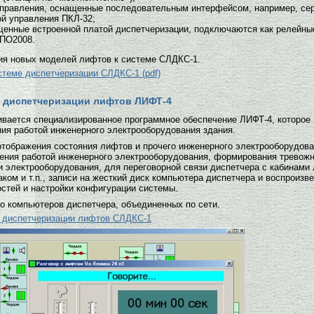
правления, оснащенные последовательным интерфейсом, например, сер
ой управления ПКЛ-32;
енные встроенной платой диспетчеризации, подключаются как релейны
ППО2008.
ия новых моделей лифтов к системе СЛДКС-1.
теме диспетчеризации СЛДКС-1 (pdf)
 диспетчеризации лифтов ЛИФТ-4
вается специализированное программное обеспечение ЛИФТ-4, которое 
ния работой инженерного электрооборудования здания.
отображения состояния лифтов и прочего инженерного электрооборудова
ения работой инженерного электрооборудования, формирования тревожно
и электрооборудования, для переговорной связи диспетчера с кабинам
ом и т.п., записи на жесткий диск компьютера диспетчера и воспроизв
остей и настройки конфигурации системы.
о компьютеров диспетчера, объединенных по сети.
 диспетчеризации лифтов СЛДКС-1