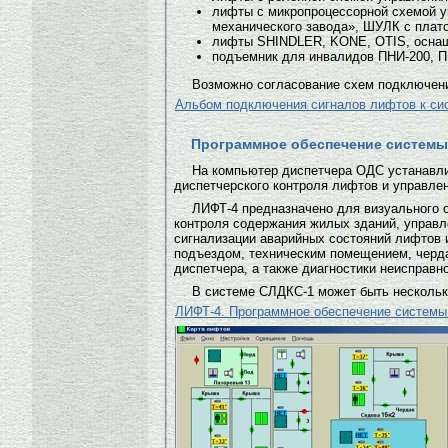
лифты с микропроцессорной схемой у
механического завода», ШУЛК с плат
лифты SHINDLER, KONE, OTIS, оснащ
подъемник для инвалидов ПНИ-200, 
Возможно согласование схем подключен
Альбом подключения сигналов лифтов к сис
Программное обеспечение системы
На компьютер диспетчера ОДС устанавли
диспетчерского контроля лифтов и управле
ЛИФТ-4 предназначено для визуального 
контроля содержания жилых зданий, управл
сигнализации аварийных состояний лифтов 
подъездом, техническим помещением, чердак
диспетчера, а также диагностики неисправн
В системе СЛДКС-1 может быть нескольк
ЛИФТ-4. Программное обеспечение системы