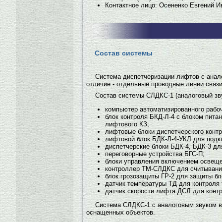
Контактное лицо: Осененко Евгений И
Состав системы
Система диспетчеризации лифтов с анал
отличие - отдельные проводные линии связ
Состав системы СЛДКС-1 (аналоговый зву
компьютер автоматизированного рабо
блок контроля БКД-Л-4 с блоком питан
лифтового КЗ;
лифтовые блоки диспетчерского контр
лифтовой блок БДК-Л-4-УКЛ для под
диспетчерские блоки БДК-4, БДК-3 д
переговорные устройства БГС-П;
блоки управления включением освещ
контроллер ТМ-СЛДКС для считывани
блок грозозащиты ГР-2 для защиты б
датчик температуры ТД для контроля
датчик скорости лифта ДСЛ для конт
Система СЛДКС-1 с аналоговым звуком в 
оснащенных объектов.