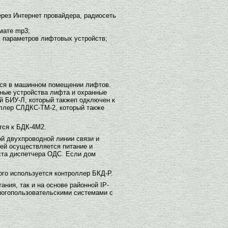
ерез Интернет провайдера, радиосеть
мате mp3;
х параметров лифтовых устройств;
тся в машинном помещении лифтов.
ные устройства лифта и охранные
 БИУ-Л, который такжеп одключен к
ллер СЛДКС-ТМ-2, который также
тся к БДК-4М2.
й двухпроводной линии связи и
ей осуществляется питание и
ста диспетчера ОДС. Если дом
го используется контроллер БКД-Р.
ния, так и на основе районной IP-
многопользовательскими системами с