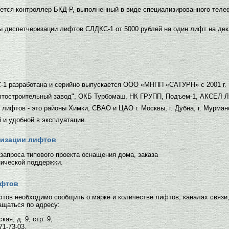
ется контроллер БКД-Р, выполненный в виде специализированного теле
диспетчеризации лифтов СЛДКС-1 от 5000 рублей на один лифт на декаб
-1 разработана и серийно выпускается ООО «МНПП «САТУРН» с 2001 г.
фтостроительный завод", ОКБ Турбомаш, НК ГРУПП, Подъем-1, АКСЕЛ Л
ифтов - это районы Химки, СВАО и ЦАО г. Москвы, г. Дубна, г. Мурманс
 и удобной в эксплуатации.
ризации лифтов
 запроса типового проекта оснащения дома, заказа
нической поддержки.
ифтов
тов необходимо сообщить о марке и количестве лифтов, каналах связи,
ащаться по адресу:
ая, д. 9, стр. 9,
71-73-03,