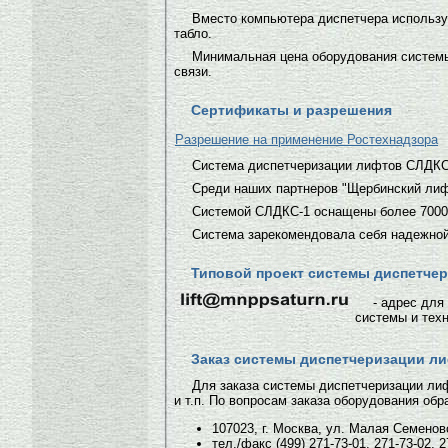
Вместо компьютера диспетчера использу
табло.
Минимальная цена оборудования системы 
связи.
Сертификаты и разрешения
Разрешение на применение Ростехнадзора
Система диспетчеризации лифтов СЛДКС
Среди наших партнеров "Щербинский ли
Системой СЛДКС-1 оснащены более 7000 л
Система зарекомендовала себя надежной
Типовой проект системы диспетче
- адрес для
системы и тех
Заказ системы диспетчеризации л
Для заказа системы диспетчеризации лиф
и т.п. По вопросам заказа оборудования обр
107023, г. Москва, ул. Малая Семеновск
тел./факс (499) 271-73-01, 271-73-02, 2