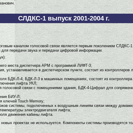
ванович.
СЛДКС-1 выпуск 2001-2004 г.
оговым каналом голосовой связи является первым поколением СЛДКС-1 и
и для передачи звука и передачи цифровой информации.
к):
чего места диспетчера АРМ с программой ЛИФТ-3;
ия, устанавливается в диспетчерском пункте, состоит из контроллеров л
оля БДК-Л-4, БДК-Л-3 в машинных помещениях, состоят из контроллера
ключения лифта УКЛ;
ля голосовой связи с помещениями здания, БДК-4-Цифрал для сопряже
ения БИУ-Л;
я ключей Touch Memory;
локов системы, подключенных к воздушным линиям связи между домами
 температуры электродвигателя лифта;
роля движения кабины лифта.
новых проектах не используется. Компоненты системы производятся тол