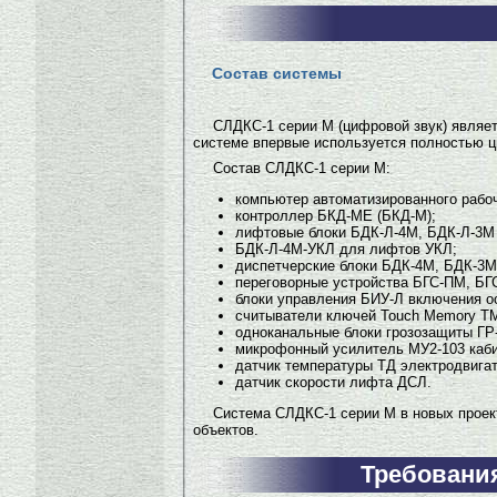
Состав системы
СЛДКС-1 серии М (цифровой звук) являет
системе впервые используется полностью ц
Состав СЛДКС-1 серии М:
компьютер автоматизированного рабо
контроллер БКД-МЕ (БКД-М);
лифтовые блоки БДК-Л-4М, БДК-Л-3М 
БДК-Л-4М-УКЛ для лифтов УКЛ;
диспетчерские блоки БДК-4М, БДК-3М
переговорные устройства БГС-ПМ, БГ
блоки управления БИУ-Л включения о
считыватели ключей Touch Memory Т
одноканальные блоки грозозащиты ГР-
микрофонный усилитель МУ2-103 каб
датчик температуры ТД электродвига
датчик скорости лифта ДСЛ.
Система СЛДКС-1 серии М в новых проек
объектов.
Требования