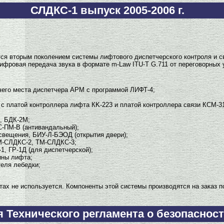
СЛДКС-1 выпуск 2005-2006 г.
ся вторым поколением системы лифтового диспетчерского контроля и свя
ифровая передача звука в формате m-Law ITU-T G.711 от переговорных 
чего места диспетчера АРМ с программой ЛИФТ-4;
с платой контроллера лифта КK-223 и платой контроллера связи КСМ-3
, БДК-2М;
С-ПМ-В (антивандальный);
свещения, БИУ-Л-БЭОД (открытия двери);
М-СЛДКС-2, ТМ-СЛДКС-3;
1, ГР-1Д (для диспетчерской);
ины лифта;
теля лебедки;
тах не используется. Компоненты этой системы производятся на заказ 
 Технического регламента о безопаснос