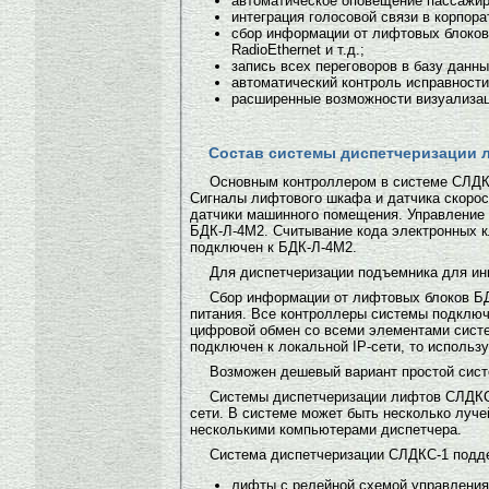
автоматическое оповещение пассажир
интеграция голосовой связи в корпор
сбор информации от лифтовых блоков 
RadioEthernet и т.д.;
запись всех переговоров в базу данн
автоматический контроль исправности
расширенные возможности визуализаци
Состав системы диспетчеризации 
Основным контроллером в системе СЛДК
Сигналы лифтового шкафа и датчика скорос
датчики машинного помещения. Управление
БДК-Л-4М2. Считывание кода электронных 
подключен к БДК-Л-4М2.
Для диспетчеризации подъемника для ин
Сбор информации от лифтовых блоков БД
питания. Все контроллеры системы подключ
цифровой обмен со всеми элементами сист
подключен к локальной IP-сети, то использ
Возможен дешевый вариант простой сист
Системы диспетчеризации лифтов СЛДКС-1
сети. В системе может быть несколько луче
несколькими компьютерами диспетчера.
Система диспетчеризации СЛДКС-1 подд
лифты с релейной схемой управления 