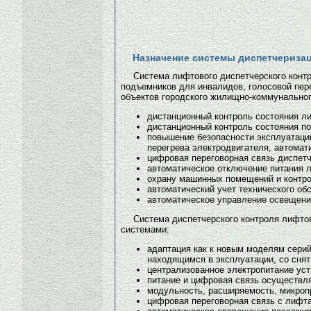
Назначение системы диспетчериза
Система лифтового диспетчерского контр
подъемников для инвалидов, голосовой пер
объектов городского жилищно-коммунальног
дистанционный контроль состояния л
дистанционный контроль состояния п
повышение безопасности эксплуатации
перегрева электродвигателя, автомат
цифровая переговорная связь диспет
автоматическое отключение питания 
охрану машинных помещений и контро
автоматический учет технического об
автоматическое управление освещени
Система диспетчерского контроля ли
системами:
адаптация как к новым моделям сери
находящимся в эксплуатации, со снят
централизованное электропитание уст
питание и цифровая связь осуществля
модульность, расширяемость, микроп
цифровая переговорная связь с лифта