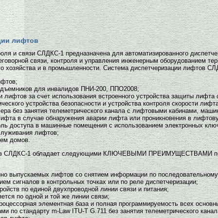
ции лифтов
оля и связи СЛДКС-1 предназначена для автоматизированного диспетчер
еговорной связи, контроля и управления инженерным оборудованием те
о хозяйства и в промышленности. Система диспетчеризации лифтов СЛ
ифтов;
одъемников для инвалидов ПНИ-200, ППО2008;
 лифтов за счет использования встроенного устройства защиты лифта о
ического устройства безопасности и устройства контроля скорости лифта
чера без занятия телеметрического канала с лифтовыми кабинами, маш
лифта в случае обнаружения аварии лифта или проникновения в лифтов
ль доступа в машинные помещения с использованием электронных клю
служивания лифтов;
ем домов.
фтов СЛДКС-1 обладает следующими КЛЮЧЕВЫМИ ПРЕИМУЩЕСТВАМИ по
йно выпускаемых лифтов со снятием информации по последовательному 
ием сигналов в контрольных точках или по реле диспетчеризации;
ройств по единой двухпроводной линии связи и питания;
ется по одной и той же линии связи;
роцессорная элементная база и полная программируемость всех основн
ми по стандарту m-Law ITU-T G.711 без занятия телеметрического канал