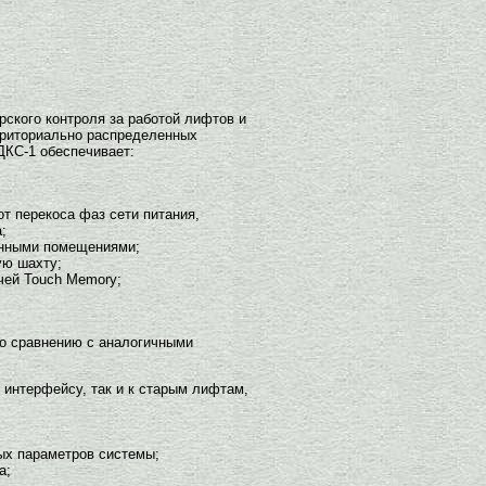
ского контроля за работой лифтов и
рриториально распределенных
ДКС-1 обеспечивает:
т перекоса фаз сети питания,
;
инными помещениями;
ую шахту;
чей Touch Memory;
 сравнению с аналогичными
интерфейсу, так и к старым лифтам,
ых параметров системы;
а;